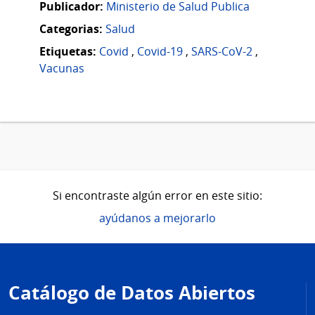
Publicador:
Ministerio de Salud Publica
Categorias:
Salud
Etiquetas:
Covid
,
Covid-19
,
SARS-CoV-2
,
Vacunas
Si encontraste algún error en este sitio:
ayúdanos a mejorarlo
Pie
de
Catálogo de Datos Abiertos
página