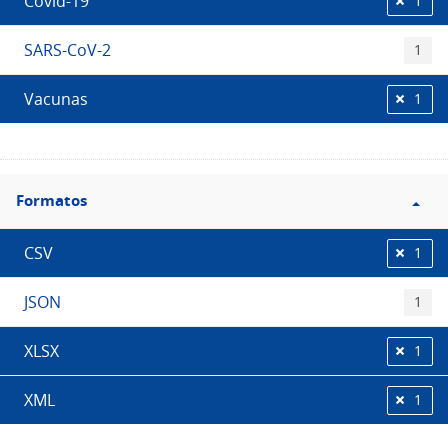
Covid-19
1
SARS-CoV-2
1
Vacunas
1
Filtro
Formatos
Formatos
CSV
1
JSON
1
XLSX
1
XML
1