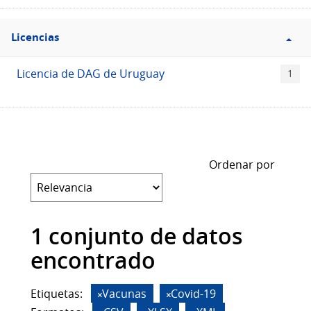
Filtro
Licencias
Licencias
Licencia de DAG de Uruguay
1
Ordenar por
1 conjunto de datos
encontrado
Etiquetas:
Vacunas
Covid-19