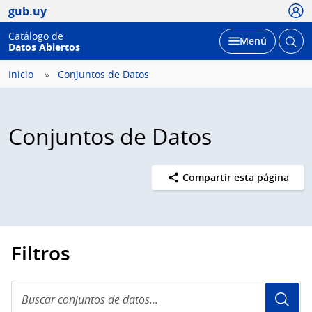
Usua
gub.uy
Catálogo de
Abrir
Desplegar
Menú
Datos Abiertos
busc
Inicio
Conjuntos de Datos
Conjuntos de Datos
Compartir esta página
Filtros
Buscar
conjuntos