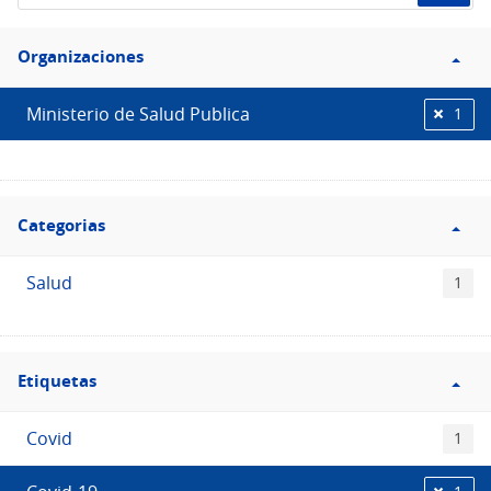
de
Filtro
datos...
Organizaciones
Organizaciones
Ministerio de Salud Publica
1
Filtro
Categorias
Categorias
Salud
1
Filtro
Etiquetas
Etiquetas
Covid
1