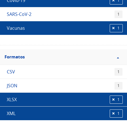
Covid-19
1
SARS-CoV-2
1
Vacunas
1
Filtro
Formatos
Formatos
CSV
1
JSON
1
XLSX
1
XML
1