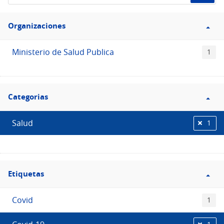
de
Filtro
datos...
Organizaciones
Organizaciones
Ministerio de Salud Publica
1
Filtro
Categorias
Categorias
Salud
1
Filtro
Etiquetas
Etiquetas
Covid
1