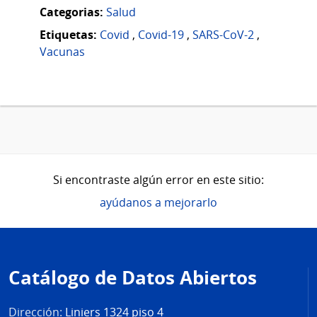
Categorias:
Salud
Etiquetas:
Covid
,
Covid-19
,
SARS-CoV-2
,
Vacunas
Si encontraste algún error en este sitio:
ayúdanos a mejorarlo
Pie
de
Catálogo de Datos Abiertos
página
Dirección:
Liniers 1324 piso 4