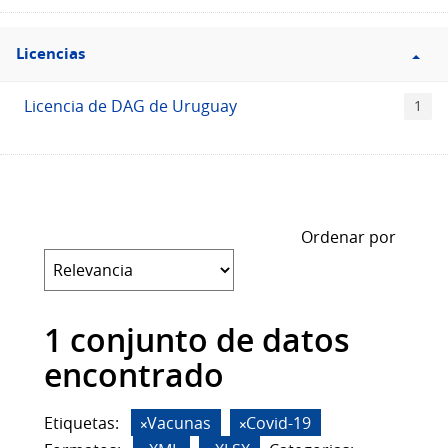
Filtro
Licencias
Licencias
Licencia de DAG de Uruguay
1
Ordenar por
1 conjunto de datos
encontrado
Etiquetas:
Vacunas
Covid-19