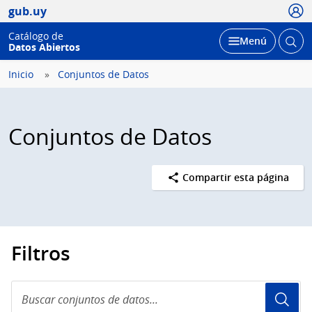
Usua
gub.uy
Catálogo de
Abrir
Desplegar
Menú
Datos Abiertos
busc
Inicio
Conjuntos de Datos
Conjuntos de Datos
Compartir esta página
Filtros
Buscar
conjuntos