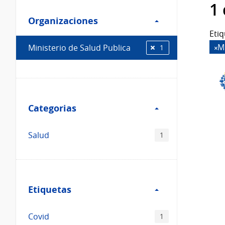
Filtro
datos...
1
Organizaciones
Organizaciones
Etiq
M
Ministerio de Salud Publica
1
Filtro
Categorias
Categorias
Salud
1
Filtro
Etiquetas
Etiquetas
Covid
1