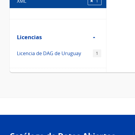
XML
1
Filtro
Licencias
Licencias
Licencia de DAG de Uruguay
1
Pie
de