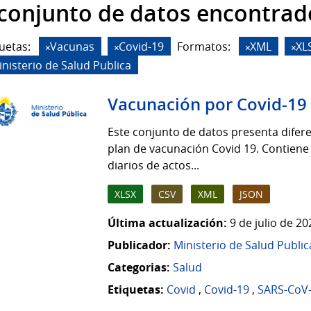
 conjunto de datos encontrad
uetas:
Vacunas
Covid-19
Formatos:
XML
XL
inisterio de Salud Publica
Vacunación por Covid-19
Este conjunto de datos presenta difere
plan de vacunación Covid 19. Contiene
diarios de actos...
XLSX
CSV
XML
JSON
Última actualización:
9 de julio de 2
Publicador:
Ministerio de Salud Public
Categorias:
Salud
Etiquetas:
Covid
,
Covid-19
,
SARS-CoV