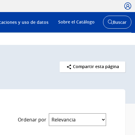
Usua
Menú
Sobre el Catálogo
caciones y uso de datos
Buscar
de
Abrir
buscador
navega
y
Compartir esta página
Ordenar por