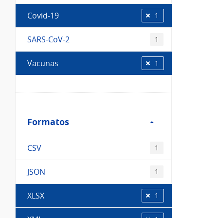
Covid-19
1
SARS-CoV-2
1
Vacunas
1
Filtro
Formatos
Formatos
CSV
1
JSON
1
XLSX
1