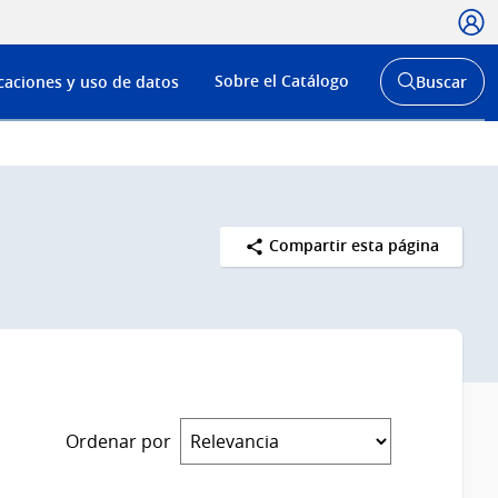
Usua
Menú
Sobre el Catálogo
caciones y uso de datos
Buscar
de
Abrir
buscador
navega
y
Compartir esta página
Ordenar por