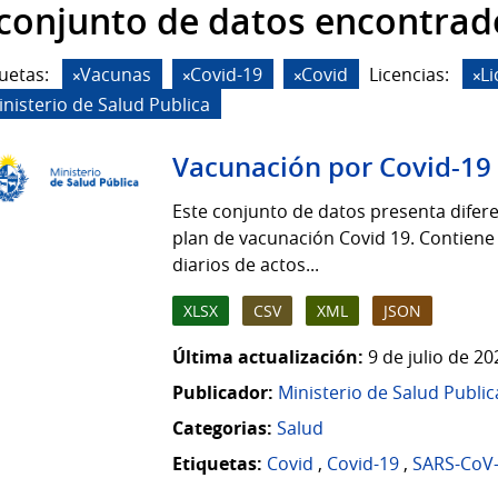
 conjunto de datos encontrad
uetas:
Vacunas
Covid-19
Covid
Licencias:
L
inisterio de Salud Publica
Vacunación por Covid-19
Este conjunto de datos presenta difere
plan de vacunación Covid 19. Contiene
diarios de actos...
XLSX
CSV
XML
JSON
Última actualización:
9 de julio de 2
Publicador:
Ministerio de Salud Public
Categorias:
Salud
Etiquetas:
Covid
,
Covid-19
,
SARS-CoV