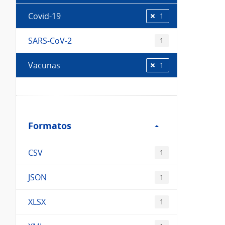
Covid-19
1
SARS-CoV-2
1
Vacunas
1
Filtro
Formatos
Formatos
CSV
1
JSON
1
XLSX
1