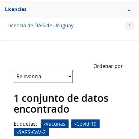
Filtro
Licencias
Licencias
Licencia de DAG de Uruguay
1
Ordenar por
1 conjunto de datos
encontrado
Etiquetas:
Vacunas
Covid-19
SARS-CoV-2