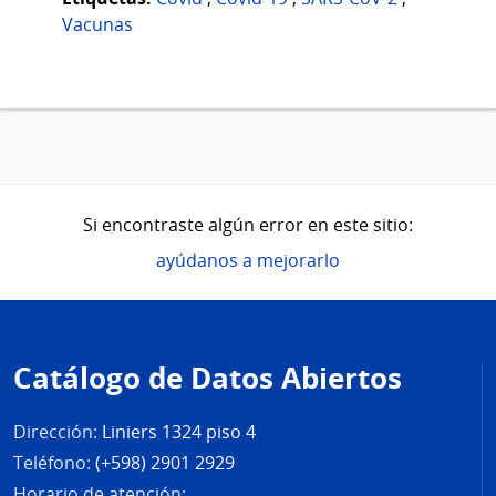
Vacunas
Si encontraste algún error en este sitio:
ayúdanos a mejorarlo
Pie
de
Catálogo de Datos Abiertos
página
Dirección:
Liniers 1324 piso 4
Teléfono:
(+598) 2901 2929
Horario de atención: