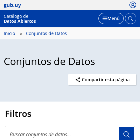
Usua
gub.uy
Catálogo de
Abrir
Desplegar
Menú
Datos Abiertos
busc
Inicio
Conjuntos de Datos
Conjuntos de Datos
Compartir esta página
Filtros
Buscar
conjuntos