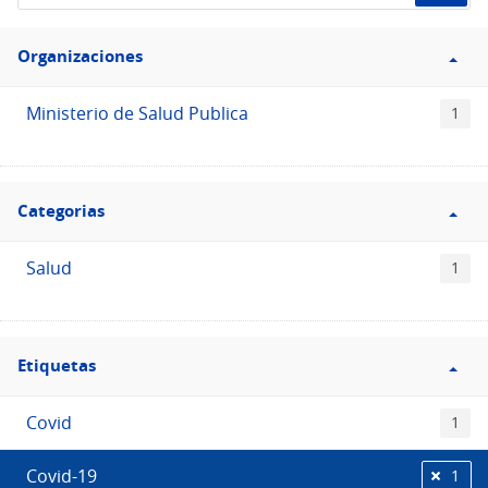
de
Filtro
datos...
Organizaciones
Organizaciones
Ministerio de Salud Publica
1
Filtro
Categorias
Categorias
Salud
1
Filtro
Etiquetas
Etiquetas
Covid
1
Covid-19
1