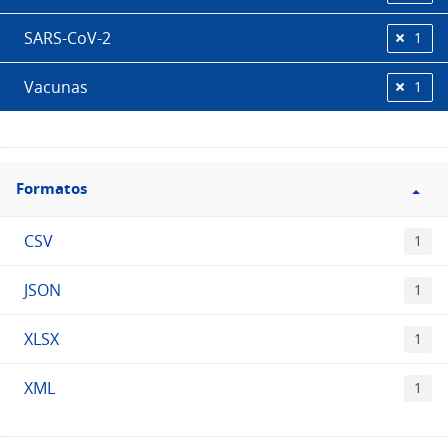
SARS-CoV-2
1
Vacunas
1
Filtro
Formatos
Formatos
CSV
1
JSON
1
XLSX
1
XML
1