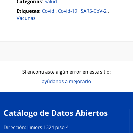
Categorias:
Salud
Etiquetas:
Covid
,
Covid-19
,
SARS-CoV-2
,
Vacunas
Si encontraste algún error en este sitio:
ayúdanos a mejorarlo
Pie
de
Catálogo de Datos Abiertos
página
Dirección:
Liniers 1324 piso 4