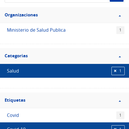
de
Filtro
datos...
Organizaciones
Organizaciones
Ministerio de Salud Publica
1
Filtro
Categorias
Categorias
Salud
1
Filtro
Etiquetas
Etiquetas
Covid
1