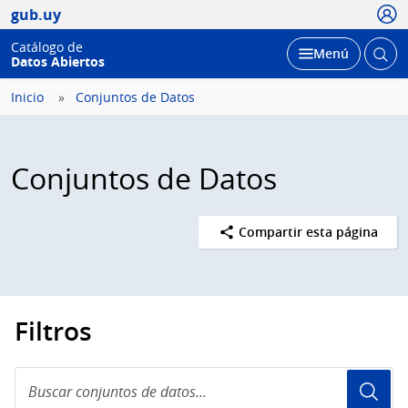
Usua
gub.uy
Catálogo de
Abrir
Desplegar
Menú
Datos Abiertos
busc
Inicio
Conjuntos de Datos
Conjuntos de Datos
Compartir esta página
Filtros
Buscar
conjuntos