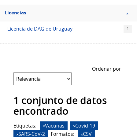
Filtro
Licencias
Licencias
Licencia de DAG de Uruguay
1
Ordenar por
1 conjunto de datos
encontrado
Etiquetas:
Vacunas
Covid-19
SARS-CoV-2
Formatos:
CSV