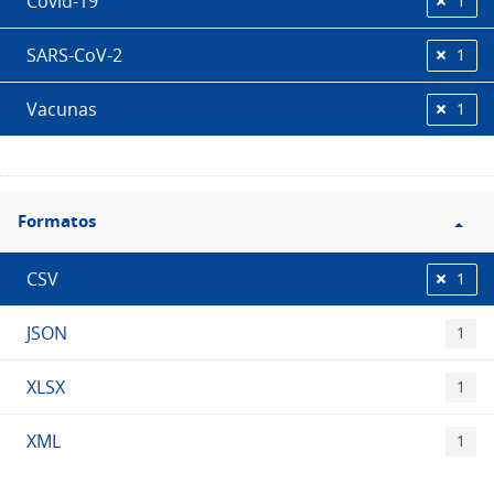
Covid-19
1
SARS-CoV-2
1
Vacunas
1
Filtro
Formatos
Formatos
CSV
1
JSON
1
XLSX
1
XML
1