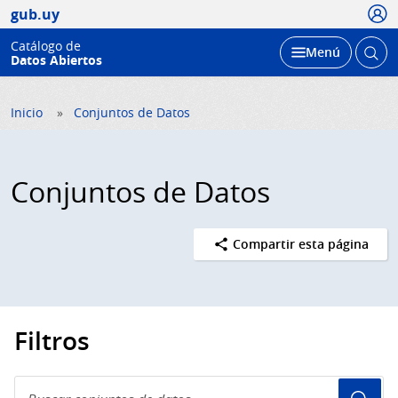
Usua
gub.uy
Catálogo de
Abrir
Desplegar
Menú
Datos Abiertos
busc
Inicio
Conjuntos de Datos
Conjuntos de Datos
Compartir esta página
Filtros
Buscar