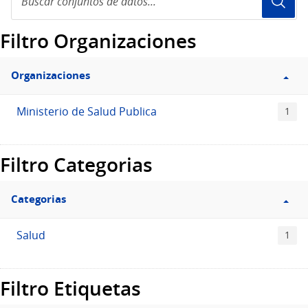
conjuntos
de
Filtro Organizaciones
datos...
Organizaciones
Ministerio de Salud Publica
1
Filtro Categorias
Categorias
Salud
1
Filtro Etiquetas