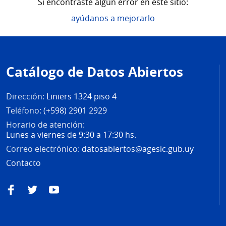
Si encontraste algún error en este sitio:
ayúdanos a mejorarlo
Pie
de
Catálogo de Datos Abiertos
página
Dirección:
Liniers 1324 piso 4
Teléfono:
(+598) 2901 2929
Horario de atención:
Lunes a viernes de 9:30 a 17:30 hs.
Correo electrónico:
datosabiertos@agesic.gub.uy
Contacto
Facebook
Twitter
YouTube