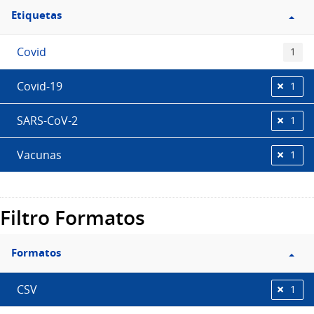
Etiquetas
Covid
1
Covid-19
1
SARS-CoV-2
1
Vacunas
1
Filtro Formatos
Formatos
CSV
1