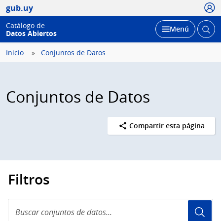
Usua
gub.uy
Catálogo de
Abrir
Desplegar
Menú
Datos Abiertos
busc
Inicio
Conjuntos de Datos
Conjuntos de Datos
Compartir esta página
Filtros
Buscar
conjuntos