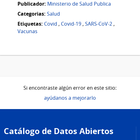
Publicador:
Ministerio de Salud Publica
Categorias:
Salud
Etiquetas:
Covid
,
Covid-19
,
SARS-CoV-2
,
Vacunas
Si encontraste algún error en este sitio:
ayúdanos a mejorarlo
Pie
de
Catálogo de Datos Abiertos
página