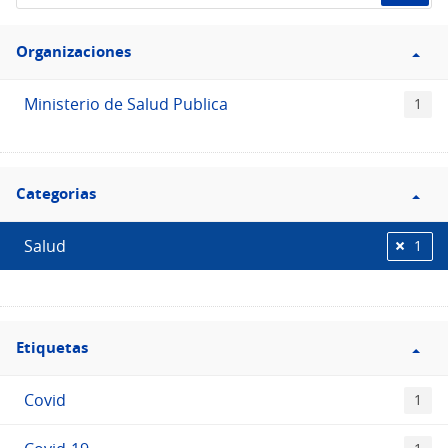
de
Filtro
datos...
Organizaciones
Organizaciones
Ministerio de Salud Publica
1
Filtro
Categorias
Categorias
Salud
1
Filtro
Etiquetas
Etiquetas
Covid
1