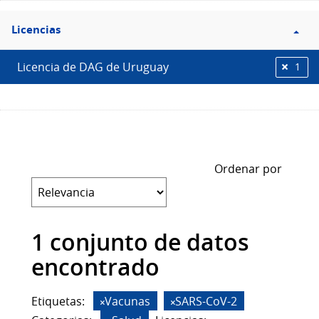
Filtro
Licencias
Licencias
Licencia de DAG de Uruguay
1
Ordenar por
1 conjunto de datos
encontrado
Etiquetas:
Vacunas
SARS-CoV-2