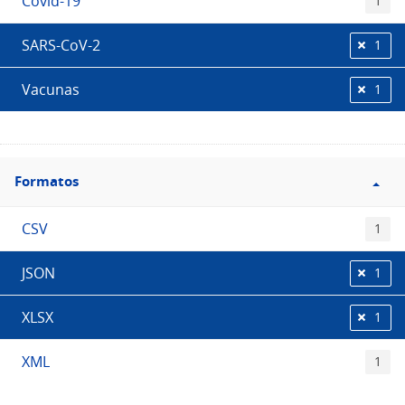
Covid-19
1
SARS-CoV-2
1
Vacunas
1
Filtro
Formatos
Formatos
CSV
1
JSON
1
XLSX
1
XML
1