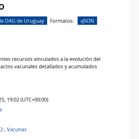
o
 de DAG de Uruguay
Formatos:
JSON
ntes recursos vinculados a la evolución del
 actos vacunales detallados y acumulados
025, 19:02 (UTC+00:00)
a
-2
,
Vacunas