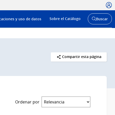
Usua
Menú
Sobre el Catálogo
caciones y uso de datos
Buscar
de
Abrir
buscador
navega
y
Compartir esta página
Ordenar por