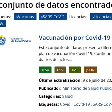
 conjunto de datos encontrad
uetas:
Vacunas
SARS-CoV-2
Licencias:
Licencia
SV
Vacunación por Covid-19
Este conjunto de datos presenta difere
plan de vacunación Covid 19. Contiene
diarios de actos...
XLSX
CSV
XML
JSON
Última actualización:
9 de julio de 2
Publicador:
Ministerio de Salud Public
Categorias:
Salud
Etiquetas:
Covid
,
Covid-19
,
SARS-CoV