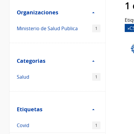
Filtro
datos...
1
Organizaciones
Organizaciones
Etiq
C
Ministerio de Salud Publica
1
Filtro
Categorias
Categorias
Salud
1
Filtro
Etiquetas
Etiquetas
Covid
1