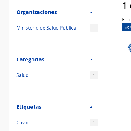
Filtro
datos...
1
Organizaciones
Organizaciones
Etiq
X
Ministerio de Salud Publica
1
Filtro
Categorias
Categorias
Salud
1
Filtro
Etiquetas
Etiquetas
Covid
1