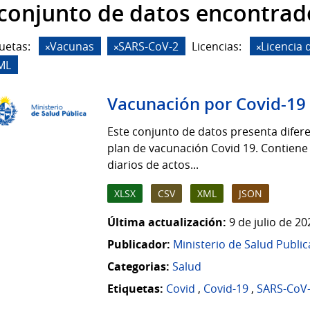
 conjunto de datos encontrad
uetas:
Vacunas
SARS-CoV-2
Licencias:
Licencia
ML
Vacunación por Covid-19
Este conjunto de datos presenta difere
plan de vacunación Covid 19. Contiene
diarios de actos...
XLSX
CSV
XML
JSON
Última actualización:
9 de julio de 2
Publicador:
Ministerio de Salud Public
Categorias:
Salud
Etiquetas:
Covid
,
Covid-19
,
SARS-CoV