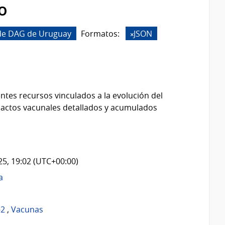
o
 de DAG de Uruguay
Formatos:
JSON
ntes recursos vinculados a la evolución del
 actos vacunales detallados y acumulados
025, 19:02 (UTC+00:00)
a
-2
,
Vacunas