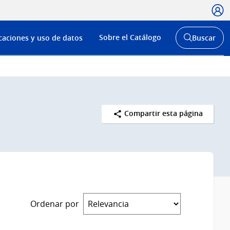
Usua
Menú
Sobre el Catálogo
caciones y uso de datos
Buscar
de
Abrir
buscador
navega
y
Compartir esta página
Ordenar por