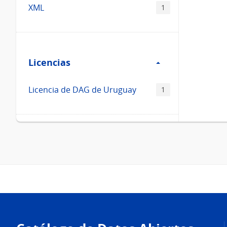
XML
1
Filtro
Licencias
Licencias
Licencia de DAG de Uruguay
1
Pie
de