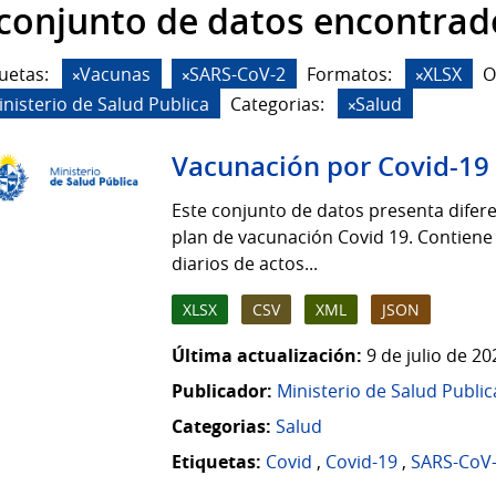
 conjunto de datos encontrad
uetas:
Vacunas
SARS-CoV-2
Formatos:
XLSX
O
inisterio de Salud Publica
Categorias:
Salud
Vacunación por Covid-19
Este conjunto de datos presenta difere
plan de vacunación Covid 19. Contiene
diarios de actos...
XLSX
CSV
XML
JSON
Última actualización:
9 de julio de 2
Publicador:
Ministerio de Salud Public
Categorias:
Salud
Etiquetas:
Covid
,
Covid-19
,
SARS-CoV