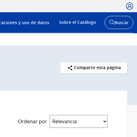
Usua
Menú
Sobre el Catálogo
caciones y uso de datos
Buscar
de
Abrir
buscador
navega
y
Compartir esta página
Ordenar por