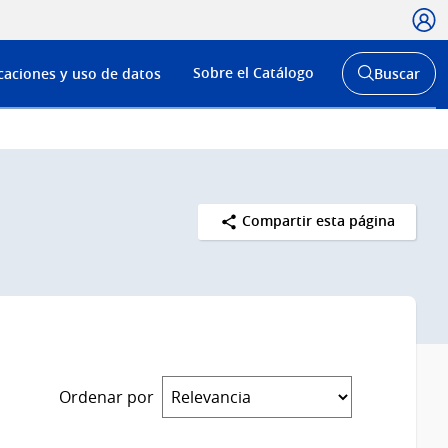
Usua
Menú
Sobre el Catálogo
caciones y uso de datos
Buscar
de
Abrir
buscador
navega
y
Compartir esta página
Ordenar por