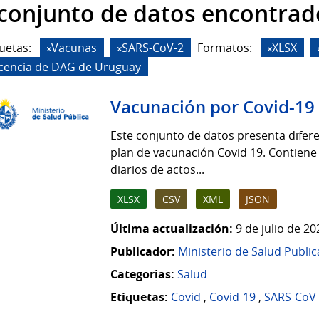
 conjunto de datos encontrad
uetas:
Vacunas
SARS-CoV-2
Formatos:
XLSX
icencia de DAG de Uruguay
Vacunación por Covid-19
Este conjunto de datos presenta difere
plan de vacunación Covid 19. Contiene
diarios de actos...
XLSX
CSV
XML
JSON
Última actualización:
9 de julio de 2
Publicador:
Ministerio de Salud Public
Categorias:
Salud
Etiquetas:
Covid
,
Covid-19
,
SARS-CoV