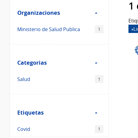
Filtro
datos...
1
Organizaciones
Organizaciones
Etiq
L
Ministerio de Salud Publica
1
Filtro
Categorias
Categorias
Salud
1
Filtro
Etiquetas
Etiquetas
Covid
1