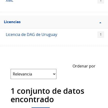
XML
1
Filtro
Licencias
Licencias
Licencia de DAG de Uruguay
1
Ordenar por
1 conjunto de datos
encontrado