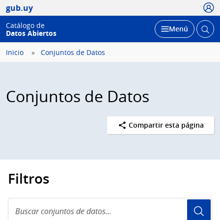
Usua
gub.uy
Catálogo de
Abrir
Desplegar
Menú
Datos Abiertos
busc
Inicio
Conjuntos de Datos
Conjuntos de Datos
Compartir esta página
Filtros
Buscar
conjuntos