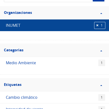
de
Filtro
datos...
Organizaciones
Organizaciones
INUMET
1
Filtro
Categorias
Categorias
Medio Ambiente
1
Filtro
Etiquetas
Etiquetas
Cambio climático
1