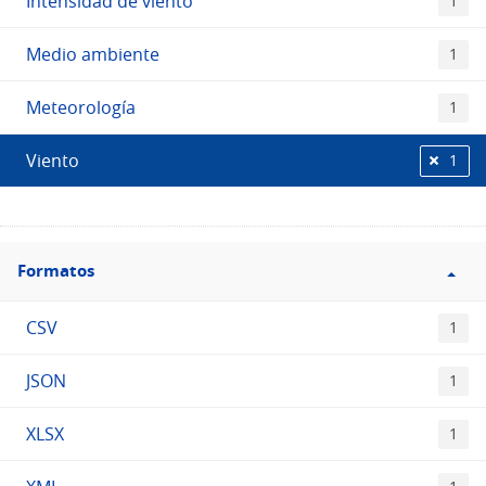
Intensidad de viento
1
Medio ambiente
1
Meteorología
1
Viento
1
Filtro
Formatos
Formatos
CSV
1
JSON
1
XLSX
1