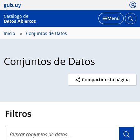
Usua
gub.uy
Catálogo de
Abrir
Desplegar
Menú
Datos Abiertos
busc
Inicio
Conjuntos de Datos
Conjuntos de Datos
Compartir esta página
Filtros
Buscar
conjuntos