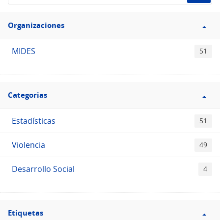
de
Filtro
datos...
Organizaciones
Organizaciones
MIDES
51
Filtro
Categorias
Categorias
Estadísticas
51
Violencia
49
Desarrollo Social
4
Filtro
Etiquetas