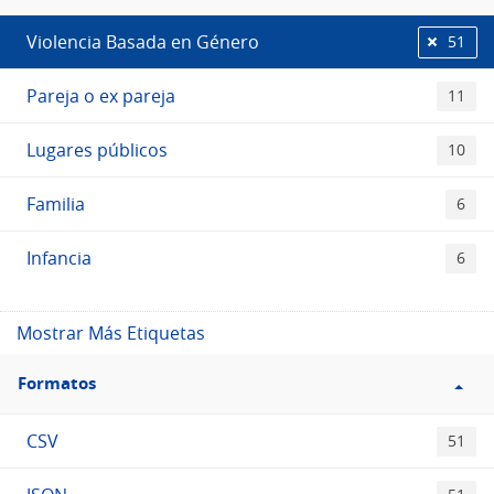
Etiquetas
Violencia Basada en Género
51
Pareja o ex pareja
11
Lugares públicos
10
Familia
6
Infancia
6
Mostrar Más Etiquetas
Filtro
Formatos
Formatos
CSV
51