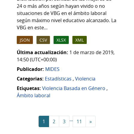
24 o más años según hayan vivido o no
situaciones de VBG en el ámbito laboral
según máximo nivel educativo alcanzado. La
VBG en este...
JSON
CSV
XLSX
XML
Última actualización:
1 de marzo de 2019,
14:50 (UTC+00:00)
Publicador:
MIDES
Categorias:
Estadísticas
,
Violencia
Etiquetas:
Violencia Basada en Género
,
Ámbito laboral
...
1
2
3
11
»