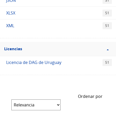
JSON
51
XLSX
51
XML
51
Filtro
Licencias
Licencias
Licencia de DAG de Uruguay
51
Ordenar por