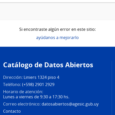
Si encontraste algún error en este sitio:
ayúdanos a mejorarlo
Pie
de
Catálogo de Datos Abiertos
página
Dirección:
Liniers 1324 piso 4
Teléfono:
(+598) 2901 2929
Horario de atención:
Lunes a viernes de 9:30 a 17:30 hs.
Correo electrónico:
datosabiertos@agesic.gub.uy
Contacto