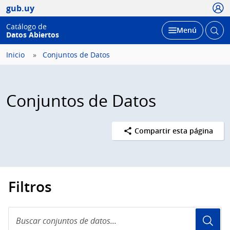
Usua
gub.uy
Catálogo de
Abrir
Desplegar
Menú
Datos Abiertos
busc
Inicio
Conjuntos de Datos
Conjuntos de Datos
Compartir esta página
Filtros
Buscar
conjuntos