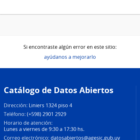
Si encontraste algún error en este sitio:
ayúdanos a mejorarlo
Pie
de
Catálogo de Datos Abiertos
página
Dirección:
Liniers 1324 piso 4
Teléfono:
(+598) 2901 2929
Horario de atención:
Lunes a viernes de 9:30 a 17:30 hs.
Correo electrónico:
datosabiertos@agesic.gub.uy