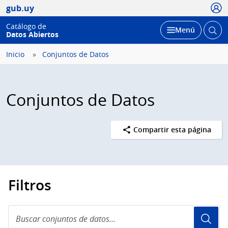
Usua
gub.uy
Catálogo de
Abrir
Desplegar
Menú
Datos Abiertos
busc
Inicio
Conjuntos de Datos
Conjuntos de Datos
Compartir esta página
Filtros
Buscar
conjuntos