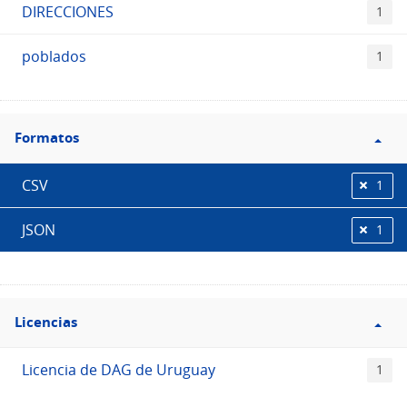
DIRECCIONES
1
poblados
1
Filtro
Formatos
Formatos
CSV
1
JSON
1
Filtro
Licencias
Licencias
Licencia de DAG de Uruguay
1