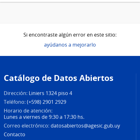
Si encontraste algún error en este sitio:
ayúdanos a mejorarlo
Pie
de
Catálogo de Datos Abiertos
página
Dirección:
Liniers 1324 piso 4
Teléfono:
(+598) 2901 2929
Horario de atención:
Lunes a viernes de 9:30 a 17:30 hs.
Correo electrónico:
datosabiertos@agesic.gub.uy
Contacto