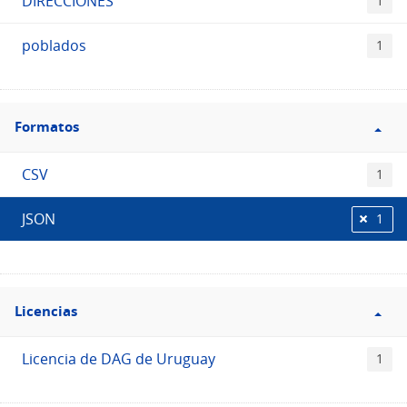
DIRECCIONES
1
poblados
1
Filtro
Formatos
Formatos
CSV
1
JSON
1
Filtro
Licencias
Licencias
Licencia de DAG de Uruguay
1