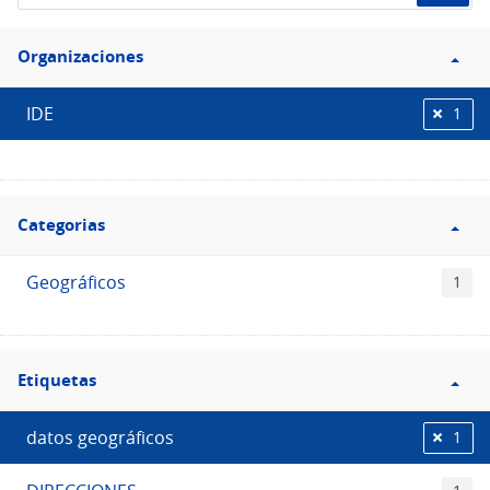
de
Filtro
datos...
Organizaciones
Organizaciones
IDE
1
Filtro
Categorias
Categorias
Geográficos
1
Filtro
Etiquetas
Etiquetas
datos geográficos
1