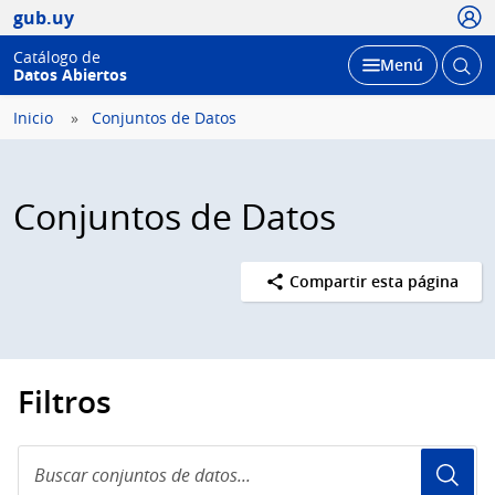
Usua
gub.uy
Catálogo de
Abrir
Desplegar
Menú
Datos Abiertos
busc
Inicio
Conjuntos de Datos
Conjuntos de Datos
Compartir esta página
Filtros
Buscar
conjuntos