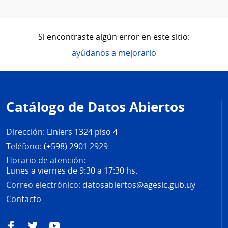
Si encontraste algún error en este sitio:
ayúdanos a mejorarlo
Pie
de
Catálogo de Datos Abiertos
página
Dirección:
Liniers 1324 piso 4
Teléfono:
(+598) 2901 2929
Horario de atención:
Lunes a viernes de 9:30 a 17:30 hs.
Correo electrónico:
datosabiertos@agesic.gub.uy
Contacto
Facebook
Twitter
YouTube