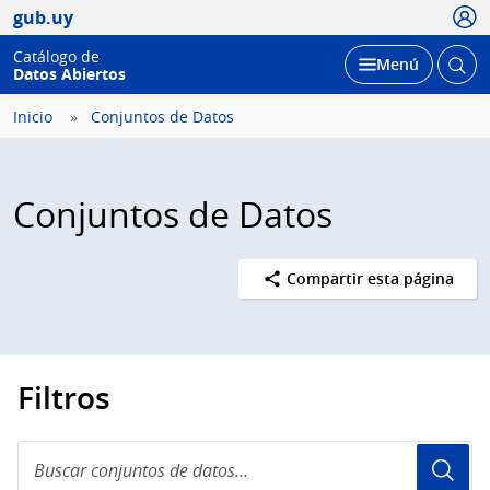
Usua
gub.uy
Catálogo de
Abrir
Desplegar
Menú
Datos Abiertos
busc
Inicio
Conjuntos de Datos
Conjuntos de Datos
Compartir esta página
Filtros
Buscar
conjuntos