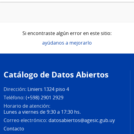
Si encontraste algún error en este sitio:
ayúdanos a mejorarlo
Pie
de
Catálogo de Datos Abiertos
página
Dirección:
Liniers 1324 piso 4
Teléfono:
(+598) 2901 2929
Horario de atención:
Lunes a viernes de 9:30 a 17:30 hs.
Correo electrónico:
datosabiertos@agesic.gub.uy
Contacto