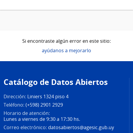
Si encontraste algún error en este sitio:
ayúdanos a mejorarlo
Pie
de
Catálogo de Datos Abiertos
página
Dirección:
Liniers 1324 piso 4
Teléfono:
(+598) 2901 2929
Horario de atención:
Lunes a viernes de 9:30 a 17:30 hs.
Correo electrónico:
datosabiertos@agesic.gub.uy