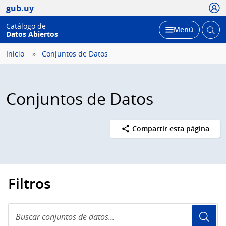
Usua
gub.uy
Catálogo de
Abrir
Desplegar
Menú
Datos Abiertos
busc
Inicio
Conjuntos de Datos
Conjuntos de Datos
Compartir esta página
Filtros
Buscar
conjuntos