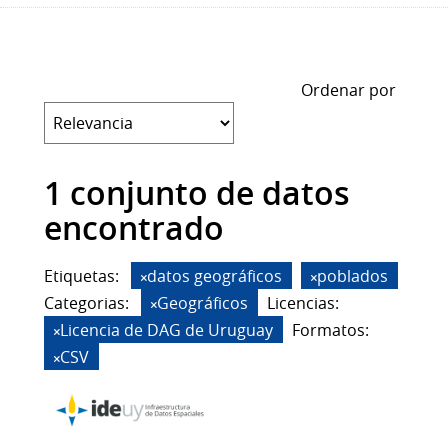
Ordenar por
1 conjunto de datos
encontrado
Etiquetas:
datos geográficos
poblados
Categorias:
Geográficos
Licencias:
Licencia de DAG de Uruguay
Formatos:
CSV