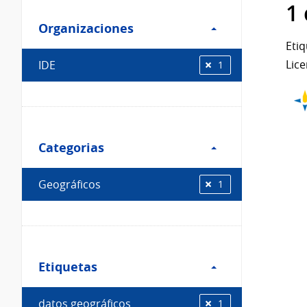
Filtro
datos...
1
Organizaciones
Organizaciones
Etiq
Lice
IDE
1
Filtro
Categorias
Categorias
Geográficos
1
Filtro
Etiquetas
Etiquetas
datos geográficos
1