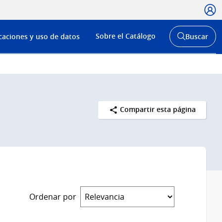
Usua
Menú
Sobre el Catálogo
caciones y uso de datos
Buscar
de
Abrir
buscador
navega
y
Compartir esta página
Ordenar por