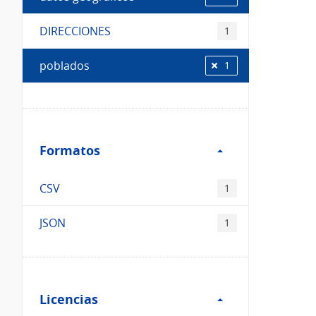
DIRECCIONES
1
poblados
1
Filtro
Formatos
Formatos
CSV
1
JSON
1
Filtro
Licencias
Licencias