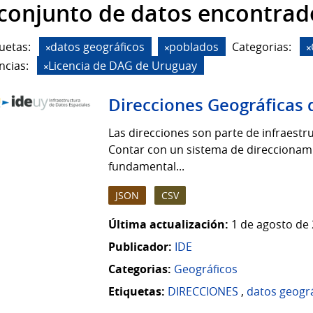
 conjunto de datos encontrad
uetas:
datos geográficos
poblados
Categorias:
ncias:
Licencia de DAG de Uruguay
Direcciones Geográficas 
Las direcciones son parte de infraestruc
Contar con un sistema de direccionamie
fundamental...
JSON
CSV
Última actualización:
1 de agosto de 
Publicador:
IDE
Categorias:
Geográficos
Etiquetas:
DIRECCIONES
,
datos geogr