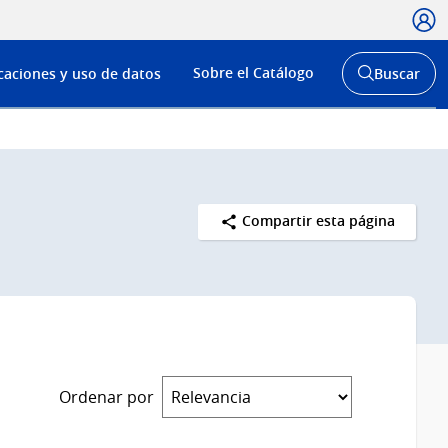
Usua
Menú
Sobre el Catálogo
caciones y uso de datos
Buscar
de
Abrir
buscador
navega
y
Compartir esta página
Ordenar por