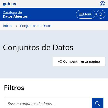
Usua
gub.uy
Catálogo de
Abrir
Desplegar
Menú
Datos Abiertos
busc
Inicio
Conjuntos de Datos
Conjuntos de Datos
Compartir esta página
Filtros
Buscar
conjuntos