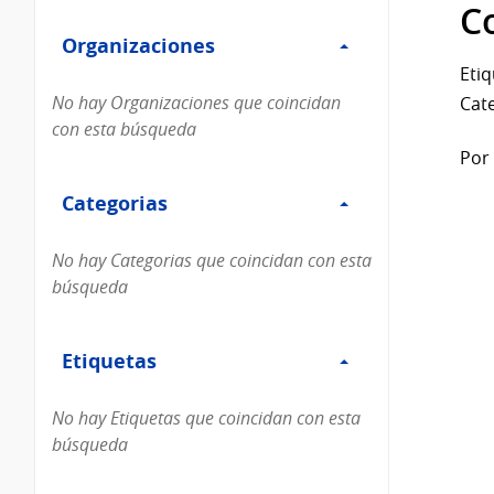
Filtro
datos...
C
Organizaciones
Organizaciones
Etiq
No hay Organizaciones que coincidan
Cate
con esta búsqueda
Por 
Filtro
Categorias
Categorias
No hay Categorias que coincidan con esta
búsqueda
Filtro
Etiquetas
Etiquetas
No hay Etiquetas que coincidan con esta
búsqueda
Filtro