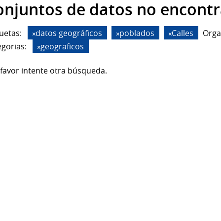
onjuntos de datos no encont
uetas:
datos geográficos
poblados
Calles
Orga
gorias:
geograficos
favor intente otra búsqueda.