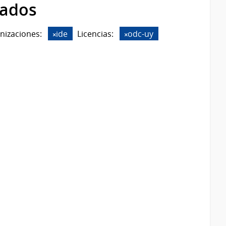
rados
nizaciones:
ide
Licencias:
odc-uy