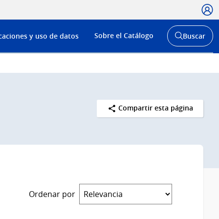
Usua
Menú
Sobre el Catálogo
caciones y uso de datos
Buscar
de
Abrir
buscador
navega
y
Compartir esta página
Ordenar por