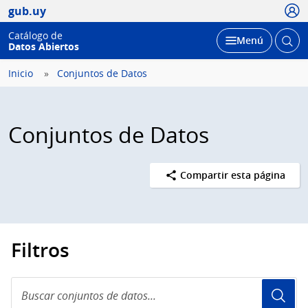
Usua
gub.uy
Catálogo de
Abrir
Desplegar
Menú
Datos Abiertos
busc
Inicio
Conjuntos de Datos
Conjuntos de Datos
Compartir esta página
Filtros
Buscar
conjuntos