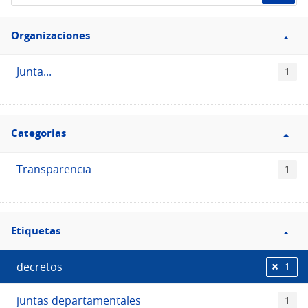
de
Filtro
datos...
Organizaciones
Organizaciones
Junta...
1
Filtro
Categorias
Categorias
Transparencia
1
Filtro
Etiquetas
Etiquetas
decretos
1
juntas departamentales
1