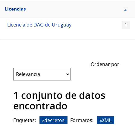
Filtro
Licencias
Licencias
Licencia de DAG de Uruguay
1
Ordenar por
1 conjunto de datos
encontrado
Etiquetas:
decretos
Formatos:
XML