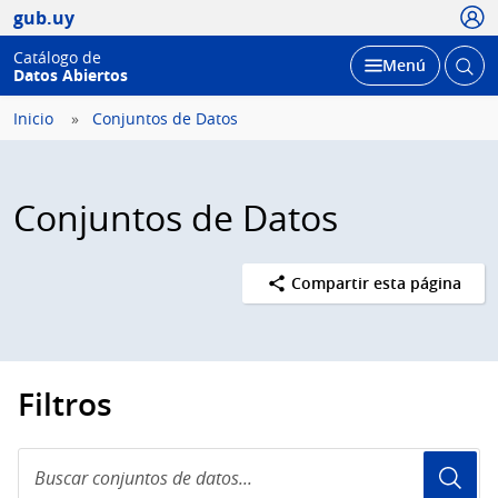
Usua
gub.uy
Catálogo de
Abrir
Desplegar
Menú
Datos Abiertos
busc
Inicio
Conjuntos de Datos
Conjuntos de Datos
Compartir esta página
Filtros
Buscar
conjuntos