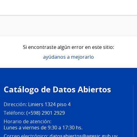
Si encontraste algún error en este sitio:
ayúdanos a mejorarlo
Pie
de
Catálogo de Datos Abiertos
página
Dirección:
Liniers 1324 piso 4
Teléfono:
(+598) 2901 2929
Horario de atención:
Lunes a viernes de 9:30 a 17:30 hs.
Correo electrónico:
datosabiertos@agesic.gub.uy