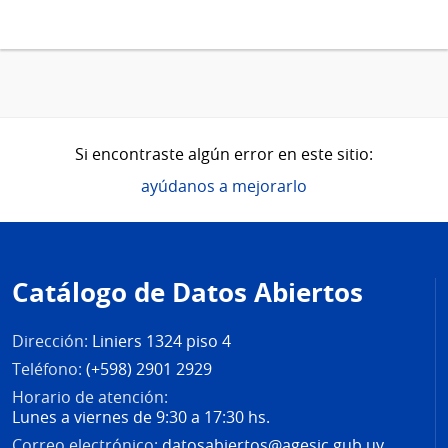
Si encontraste algún error en este sitio:
ayúdanos a mejorarlo
Pie
de
Catálogo de Datos Abiertos
página
Dirección:
Liniers 1324 piso 4
Teléfono:
(+598) 2901 2929
Horario de atención:
Lunes a viernes de 9:30 a 17:30 hs.
Correo electrónico:
datosabiertos@agesic.gub.uy