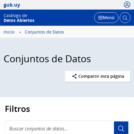
Usua
gub.uy
Catálogo de
Abrir
Desplegar
Menú
Datos Abiertos
busc
Inicio
Conjuntos de Datos
Conjuntos de Datos
Compartir esta página
Filtros
Buscar
conjuntos