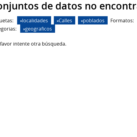
onjuntos de datos no encont
uetas:
localidades
Calles
poblados
Formatos:
gorias:
geograficos
favor intente otra búsqueda.