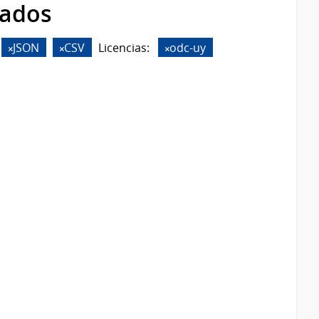
rados
JSON
CSV
Licencias:
odc-uy