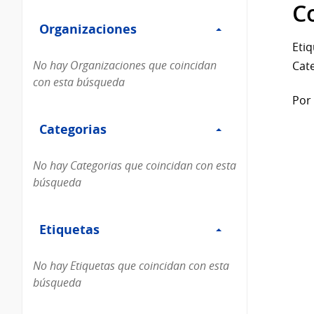
Filtro
datos...
C
Organizaciones
Organizaciones
Etiq
No hay Organizaciones que coincidan
Cate
con esta búsqueda
Por 
Filtro
Categorias
Categorias
No hay Categorias que coincidan con esta
búsqueda
Filtro
Etiquetas
Etiquetas
No hay Etiquetas que coincidan con esta
búsqueda
Filtro