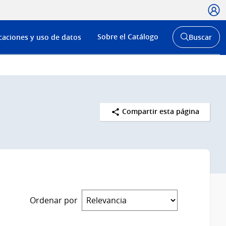
Usua
Menú
Sobre el Catálogo
caciones y uso de datos
Buscar
de
Abrir
buscador
navega
y
Compartir esta página
Ordenar por