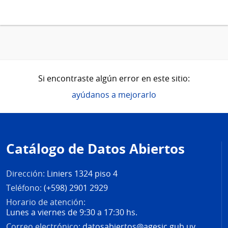
Si encontraste algún error en este sitio:
ayúdanos a mejorarlo
Pie
de
Catálogo de Datos Abiertos
página
Dirección:
Liniers 1324 piso 4
Teléfono:
(+598) 2901 2929
Horario de atención:
Lunes a viernes de 9:30 a 17:30 hs.
Correo electrónico:
datosabiertos@agesic.gub.uy