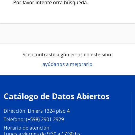
Por favor intente otra búsqueda.
Si encontraste algún error en este sitio:
ayúdanos a mejorarlo
Pie
de
Catálogo de Datos Abiertos
página
Dirección:
Liniers 1324 piso 4
Teléfono:
(+598) 2901 2929
Horario de atención:
Lunes a viernes de 9:30 a 17:30 hs.