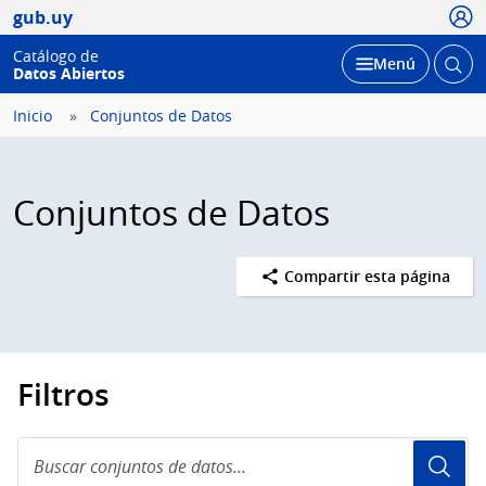
Usua
gub.uy
Catálogo de
Abrir
Desplegar
Menú
Datos Abiertos
busc
Inicio
Conjuntos de Datos
Conjuntos de Datos
Compartir esta página
Filtros
Buscar
conjuntos