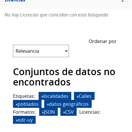
Licencias
No hay Licencias que coincidan con esta búsqueda
Ordenar por
Conjuntos de datos no
encontrados
Etiquetas:
localidades
Calles
poblados
datos geográficos
Formatos:
JSON
CSV
Licencias:
odc-uy