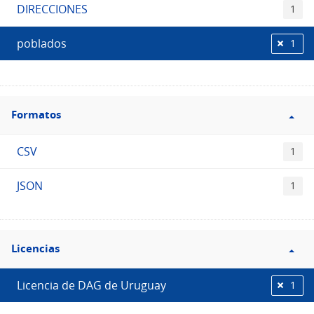
DIRECCIONES
1
poblados
1
Filtro
Formatos
Formatos
CSV
1
JSON
1
Filtro
Licencias
Licencias
Licencia de DAG de Uruguay
1