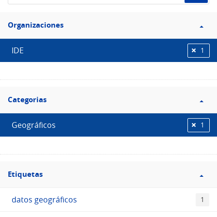
de
Filtro
datos...
Organizaciones
Organizaciones
IDE
1
Filtro
Categorias
Categorias
Geográficos
1
Filtro
Etiquetas
Etiquetas
datos geográficos
1