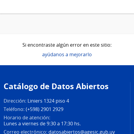
Si encontraste algún error en este sitio:
ayúdanos a mejorarlo
Pie
de
Catálogo de Datos Abiertos
página
Dirección:
Liniers 1324 piso 4
Teléfono:
(+598) 2901 2929
Horario de atención:
Lunes a viernes de 9:30 a 17:30 hs.
Correo electrónico:
datosabiertos@agesic.gub.uy