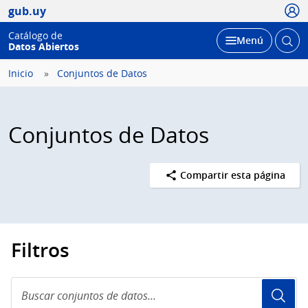
Usua
gub.uy
Catálogo de
Abrir
Desplegar
Menú
Datos Abiertos
busc
Inicio
Conjuntos de Datos
Conjuntos de Datos
Compartir esta página
Filtros
Buscar
conjuntos