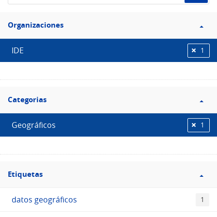
de
Filtro
datos...
Organizaciones
Organizaciones
IDE
1
Filtro
Categorias
Categorias
Geográficos
1
Filtro
Etiquetas
Etiquetas
datos geográficos
1