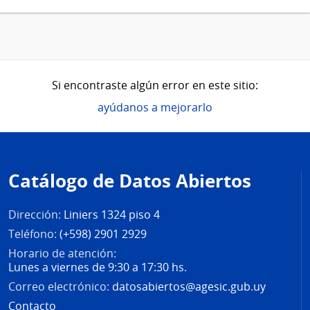
Si encontraste algún error en este sitio:
ayúdanos a mejorarlo
Pie
de
Catálogo de Datos Abiertos
página
Dirección:
Liniers 1324 piso 4
Teléfono:
(+598) 2901 2929
Horario de atención:
Lunes a viernes de 9:30 a 17:30 hs.
Correo electrónico:
datosabiertos@agesic.gub.uy
Contacto