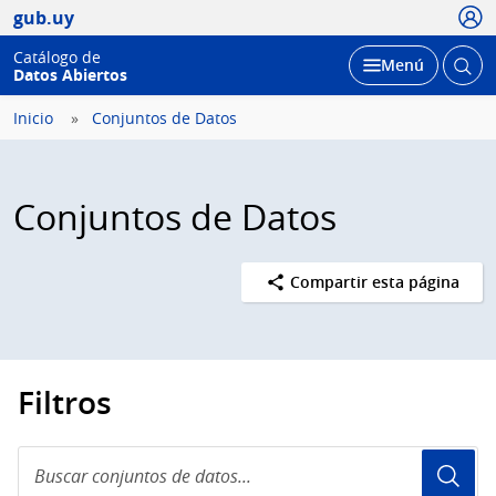
Usua
gub.uy
Catálogo de
Abrir
Desplegar
Menú
Datos Abiertos
busc
Inicio
Conjuntos de Datos
Conjuntos de Datos
Compartir esta página
Filtros
Buscar
conjuntos