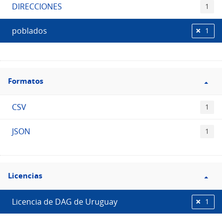
DIRECCIONES
1
poblados
1
Filtro
Formatos
Formatos
CSV
1
JSON
1
Filtro
Licencias
Licencias
Licencia de DAG de Uruguay
1