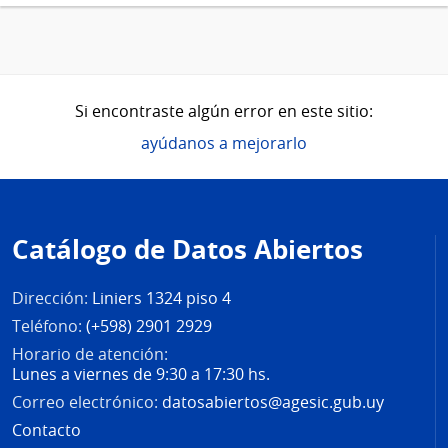
Si encontraste algún error en este sitio:
ayúdanos a mejorarlo
Pie
de
Catálogo de Datos Abiertos
página
Dirección:
Liniers 1324 piso 4
Teléfono:
(+598) 2901 2929
Horario de atención:
Lunes a viernes de 9:30 a 17:30 hs.
Correo electrónico:
datosabiertos@agesic.gub.uy
Contacto