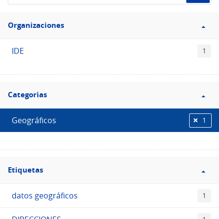
de
Filtro
datos...
Organizaciones
Organizaciones
IDE
1
Filtro
Categorias
Categorias
Geográficos
1
Filtro
Etiquetas
Etiquetas
datos geográficos
1