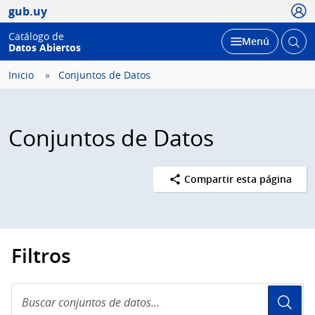
Usua
gub.uy
Catálogo de
Abrir
Desplegar
Menú
Datos Abiertos
busc
Inicio
Conjuntos de Datos
Conjuntos de Datos
Compartir esta página
Filtros
Buscar
conjuntos