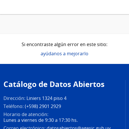
Si encontraste algún error en este sitio:
ayúdanos a mejorarlo
Pie
de
Catálogo de Datos Abiertos
página
Dirección:
Liniers 1324 piso 4
Teléfono:
(+598) 2901 2929
Horario de atención:
Lunes a viernes de 9:30 a 17:30 hs.
Correo electrónico:
datosabiertos@agesic.gub.uy