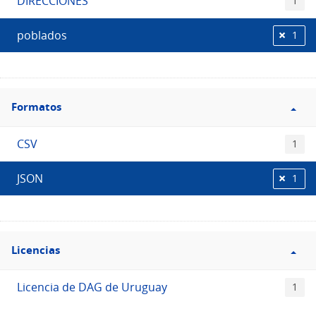
DIRECCIONES
1
poblados
1
Filtro
Formatos
Formatos
CSV
1
JSON
1
Filtro
Licencias
Licencias
Licencia de DAG de Uruguay
1