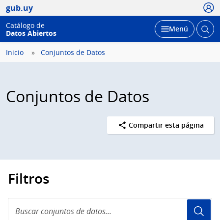
Usua
gub.uy
Catálogo de
Abrir
Desplegar
Menú
Datos Abiertos
busc
Inicio
Conjuntos de Datos
Conjuntos de Datos
Compartir esta página
Filtros
Buscar
conjuntos