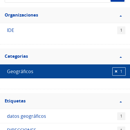
de
Filtro
datos...
Organizaciones
Organizaciones
IDE
1
Filtro
Categorias
Categorias
Geográficos
1
Filtro
Etiquetas
Etiquetas
datos geográficos
1