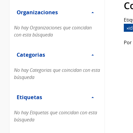
Filtro
datos...
C
Organizaciones
Organizaciones
Etiq
No hay Organizaciones que coincidan
i
con esta búsqueda
Por 
Filtro
Categorias
Categorias
No hay Categorias que coincidan con esta
búsqueda
Filtro
Etiquetas
Etiquetas
No hay Etiquetas que coincidan con esta
búsqueda
Filtro