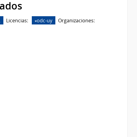
rados
L
Licencias:
odc-uy
Organizaciones: