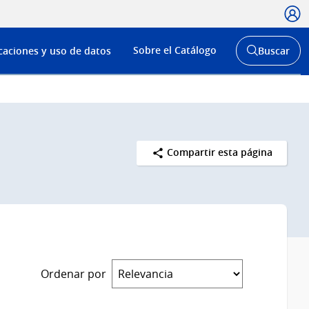
Usua
Menú
Sobre el Catálogo
caciones y uso de datos
Buscar
de
Abrir
buscador
navega
y
Compartir esta página
Ordenar por