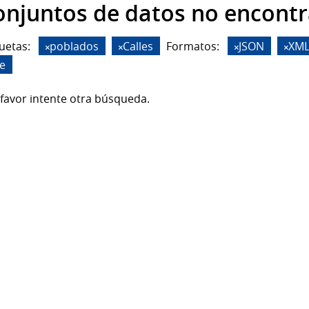
onjuntos de datos no encont
uetas:
poblados
Calles
Formatos:
JSON
XM
de
favor intente otra búsqueda.