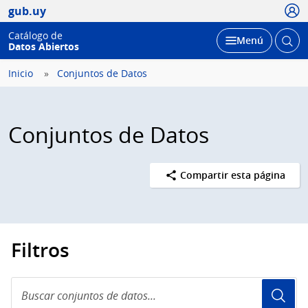
Usua
gub.uy
Catálogo de
Abrir
Desplegar
Menú
Datos Abiertos
busc
Inicio
Conjuntos de Datos
Conjuntos de Datos
Compartir esta página
Filtros
Buscar
conjuntos