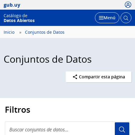
Usua
gub.uy
Catálogo de
Abrir
Desplegar
Menú
Datos Abiertos
busc
Inicio
Conjuntos de Datos
Conjuntos de Datos
Compartir esta página
Filtros
Buscar
conjuntos