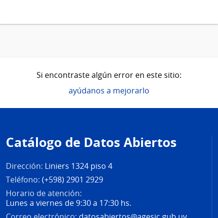
Si encontraste algún error en este sitio:
ayúdanos a mejorarlo
Pie
de
Catálogo de Datos Abiertos
página
Dirección:
Liniers 1324 piso 4
Teléfono:
(+598) 2901 2929
Horario de atención:
Lunes a viernes de 9:30 a 17:30 hs.
Correo electrónico:
datosabiertos@agesic.gub.uy