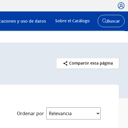
Usua
Menú
Sobre el Catálogo
caciones y uso de datos
Buscar
de
Abrir
buscador
navega
y
Compartir esta página
Ordenar por