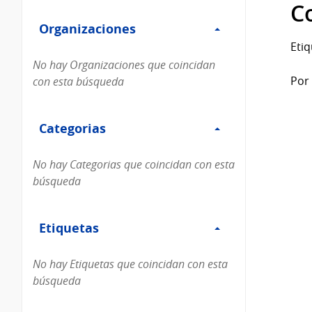
Filtro
datos...
C
Organizaciones
Organizaciones
Etiq
No hay Organizaciones que coincidan
Por 
con esta búsqueda
Filtro
Categorias
Categorias
No hay Categorias que coincidan con esta
búsqueda
Filtro
Etiquetas
Etiquetas
No hay Etiquetas que coincidan con esta
búsqueda
Filtro