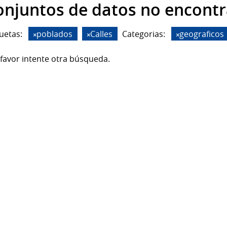
onjuntos de datos no encont
uetas:
poblados
Calles
Categorias:
geograficos
favor intente otra búsqueda.