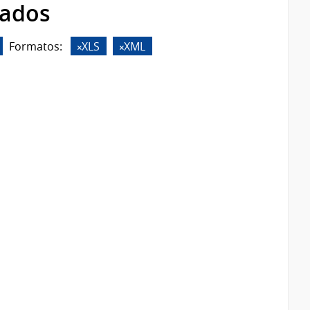
rados
Formatos:
XLS
XML