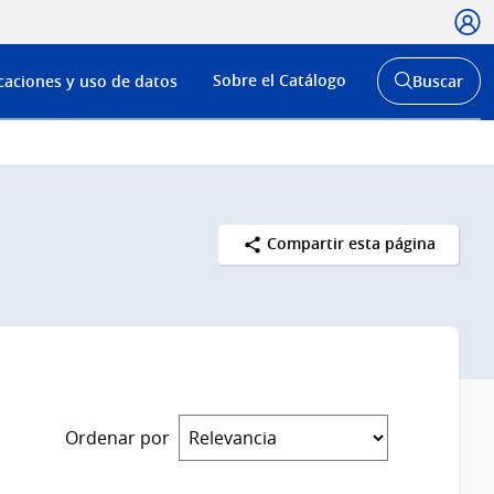
Usua
Menú
Sobre el Catálogo
caciones y uso de datos
Buscar
de
Abrir
buscador
navega
y
Compartir esta página
Ordenar por