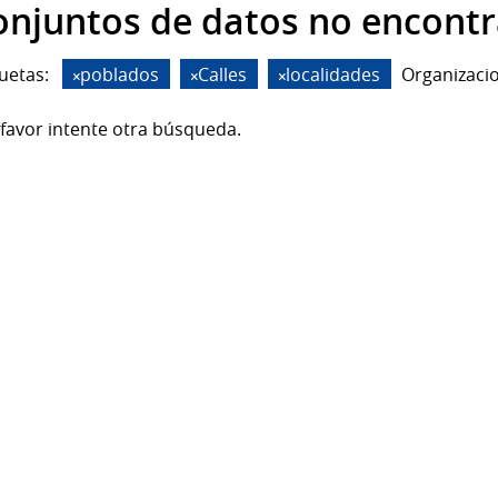
onjuntos de datos no encont
uetas:
poblados
Calles
localidades
Organizaci
favor intente otra búsqueda.