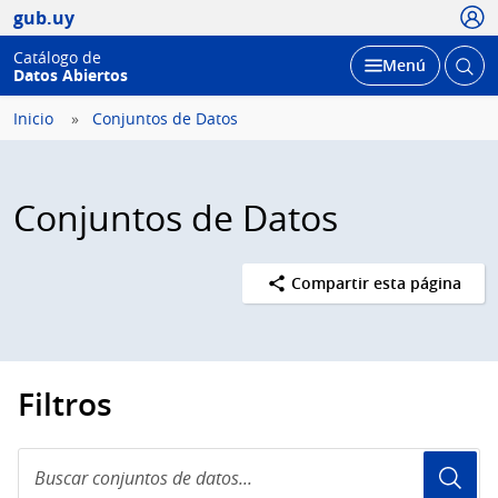
Usua
gub.uy
Catálogo de
Abrir
Desplegar
Menú
Datos Abiertos
busc
Inicio
Conjuntos de Datos
Conjuntos de Datos
Compartir esta página
Filtros
Buscar
conjuntos