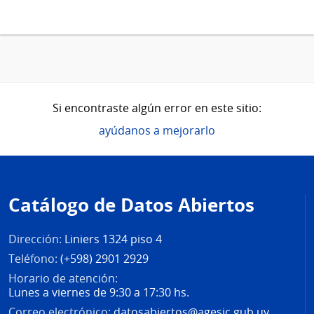
Si encontraste algún error en este sitio:
ayúdanos a mejorarlo
Pie
de
Catálogo de Datos Abiertos
página
Dirección:
Liniers 1324 piso 4
Teléfono:
(+598) 2901 2929
Horario de atención:
Lunes a viernes de 9:30 a 17:30 hs.
Correo electrónico:
datosabiertos@agesic.gub.uy