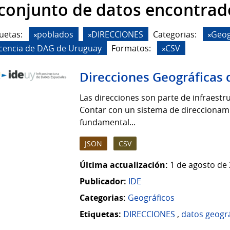
 conjunto de datos encontrad
uetas:
poblados
DIRECCIONES
Categorias:
Geog
icencia de DAG de Uruguay
Formatos:
CSV
Direcciones Geográficas 
Las direcciones son parte de infraestruc
Contar con un sistema de direccionamie
fundamental...
JSON
CSV
Última actualización:
1 de agosto de 
Publicador:
IDE
Categorias:
Geográficos
Etiquetas:
DIRECCIONES
,
datos geogr