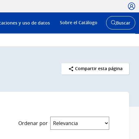
Usua
Menú
Sobre el Catálogo
caciones y uso de datos
Buscar
de
Abrir
buscador
navega
y
Compartir esta página
Ordenar por