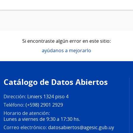
Si encontraste algún error en este sitio:
ayúdanos a mejorarlo
Pie
de
Catálogo de Datos Abiertos
página
Dirección:
Liniers 1324 piso 4
Teléfono:
(+598) 2901 2929
Horario de atención:
Lunes a viernes de 9:30 a 17:30 hs.
Correo electrónico:
datosabiertos@agesic.gub.uy