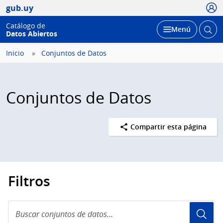
Usua
gub.uy
Catálogo de
Abrir
Desplegar
Menú
Datos Abiertos
busc
Inicio
Conjuntos de Datos
Conjuntos de Datos
Compartir esta página
Filtros
Buscar
conjuntos