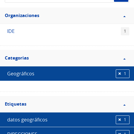
de
Filtro
datos...
Organizaciones
Organizaciones
IDE
1
Filtro
Categorias
Categorias
Geográficos
1
Filtro
Etiquetas
Etiquetas
datos geográficos
1