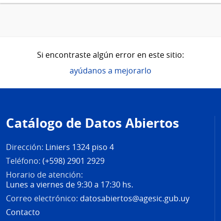
Si encontraste algún error en este sitio:
ayúdanos a mejorarlo
Pie
de
Catálogo de Datos Abiertos
página
Dirección:
Liniers 1324 piso 4
Teléfono:
(+598) 2901 2929
Horario de atención:
Lunes a viernes de 9:30 a 17:30 hs.
Correo electrónico:
datosabiertos@agesic.gub.uy
Contacto