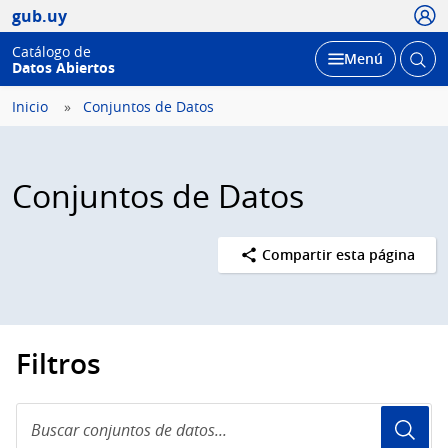
Usua
gub.uy
Catálogo de
Abrir
Desplegar
Menú
Datos Abiertos
busc
Inicio
Conjuntos de Datos
Conjuntos de Datos
Compartir esta página
Filtros
Buscar
conjuntos