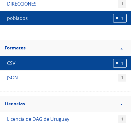
DIRECCIONES
1
poblados
1
Filtro
Formatos
Formatos
CSV
1
JSON
1
Filtro
Licencias
Licencias
Licencia de DAG de Uruguay
1