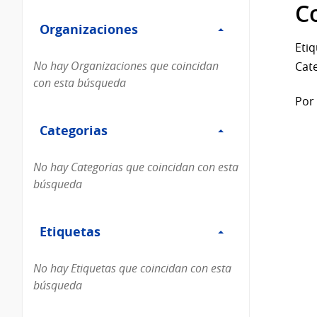
Filtro
datos...
C
Organizaciones
Organizaciones
Etiq
No hay Organizaciones que coincidan
Cate
con esta búsqueda
Por 
Filtro
Categorias
Categorias
No hay Categorias que coincidan con esta
búsqueda
Filtro
Etiquetas
Etiquetas
No hay Etiquetas que coincidan con esta
búsqueda
Filtro