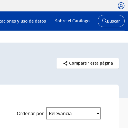
Usua
Menú
Sobre el Catálogo
caciones y uso de datos
Buscar
de
Abrir
buscador
navega
y
Compartir esta página
Ordenar por