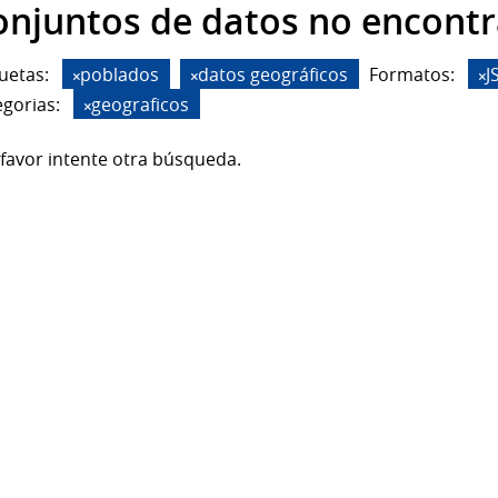
onjuntos de datos no encont
uetas:
poblados
datos geográficos
Formatos:
J
gorias:
geograficos
favor intente otra búsqueda.