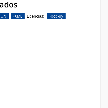
rados
SON
XML
Licencias:
odc-uy