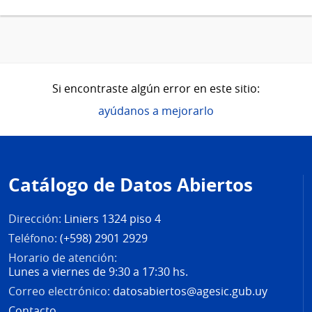
Si encontraste algún error en este sitio:
ayúdanos a mejorarlo
Pie
de
Catálogo de Datos Abiertos
página
Dirección:
Liniers 1324 piso 4
Teléfono:
(+598) 2901 2929
Horario de atención:
Lunes a viernes de 9:30 a 17:30 hs.
Correo electrónico:
datosabiertos@agesic.gub.uy
Contacto