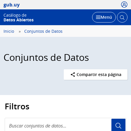
Usua
gub.uy
Catálogo de
Abrir
Desplegar
Menú
Datos Abiertos
busc
Inicio
Conjuntos de Datos
Conjuntos de Datos
Compartir esta página
Filtros
Buscar
conjuntos