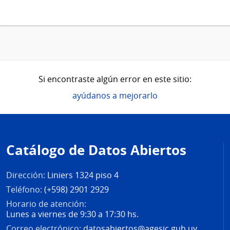
Si encontraste algún error en este sitio:
ayúdanos a mejorarlo
Pie
de
Catálogo de Datos Abiertos
página
Dirección:
Liniers 1324 piso 4
Teléfono:
(+598) 2901 2929
Horario de atención:
Lunes a viernes de 9:30 a 17:30 hs.
Correo electrónico:
datosabiertos@agesic.gub.uy