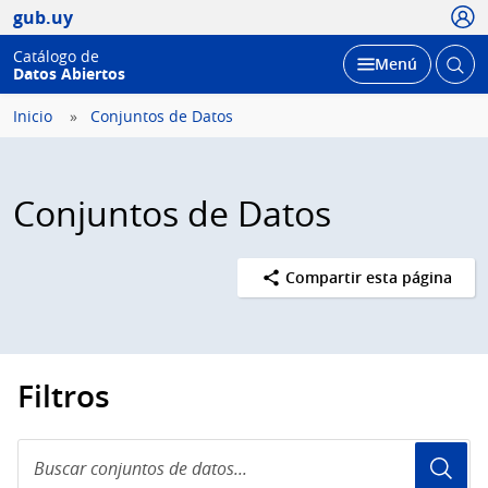
Usua
gub.uy
Catálogo de
Abrir
Desplegar
Menú
Datos Abiertos
busc
Inicio
Conjuntos de Datos
Conjuntos de Datos
Compartir esta página
Filtros
Buscar
conjuntos