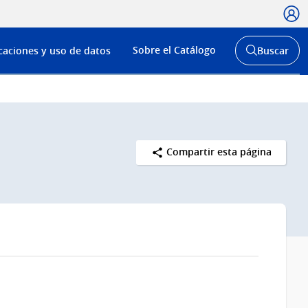
Usua
Menú
Sobre el Catálogo
caciones y uso de datos
Buscar
de
Abrir
buscador
navega
y
Compartir esta página