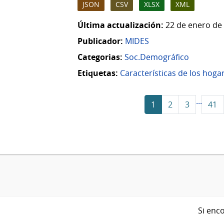
JSON
CSV
XLSX
XML
Última actualización:
22 de enero de 
Publicador:
MIDES
Categorias:
Soc.Demográfico
Etiquetas:
Características de los hoga
...
1
2
3
41
Si enco