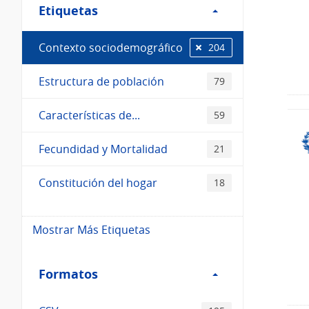
Etiquetas
Etiquetas
Contexto sociodemográfico
204
Estructura de población
79
Características de...
59
Fecundidad y Mortalidad
21
Constitución del hogar
18
Mostrar Más Etiquetas
Filtro
Formatos
Formatos