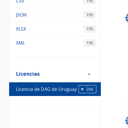
CSV
195
JSON
195
XLSX
195
XML
195
Filtro
Licencias
Licencias
Licencia de DAG de Uruguay
204