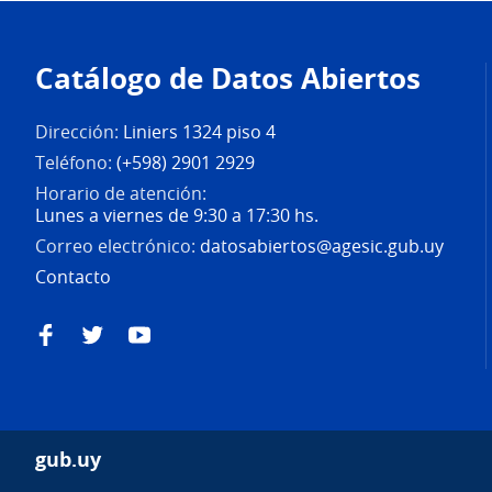
Pie
de
Catálogo de Datos Abiertos
página
Dirección:
Liniers 1324 piso 4
Teléfono:
(+598) 2901 2929
Horario de atención:
Lunes a viernes de 9:30 a 17:30 hs.
Correo electrónico:
datosabiertos@agesic.gub.uy
Contacto
Facebook
Twitter
YouTube
gub.uy