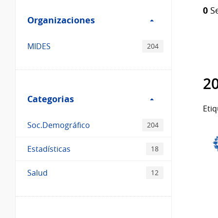
Filtro
Catálogo
0
Se
Organizaciones
Organizaciones
MIDES
204
20
Filtro
Categorias
Categorias
Etiq
Soc.Demográfico
204
Estadísticas
18
Salud
12
Filtro