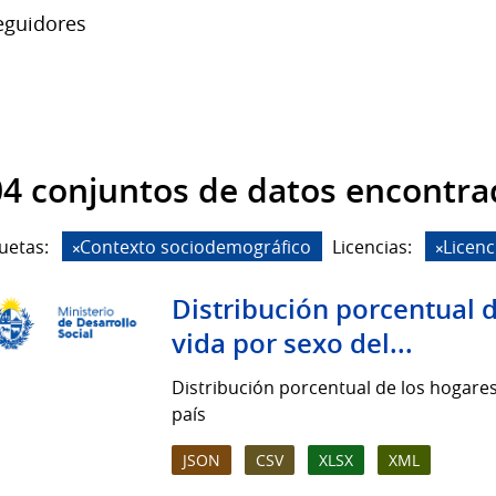
guidores
4 conjuntos de datos encontra
uetas:
Contexto sociodemográfico
Licencias:
Licen
Distribución porcentual d
vida por sexo del...
Distribución porcentual de los hogares 
país
JSON
CSV
XLSX
XML