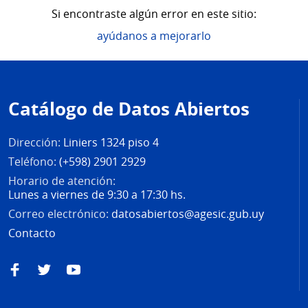
Si encontraste algún error en este sitio:
ayúdanos a mejorarlo
Pie
de
Catálogo de Datos Abiertos
página
Dirección:
Liniers 1324 piso 4
Teléfono:
(+598) 2901 2929
Horario de atención:
Lunes a viernes de 9:30 a 17:30 hs.
Correo electrónico:
datosabiertos@agesic.gub.uy
Contacto
Facebook
Twitter
YouTube