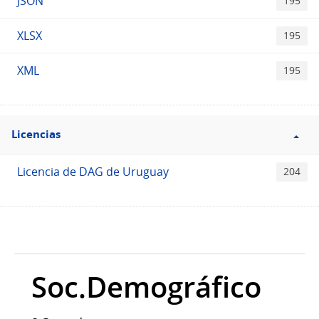
JSON
195
XLSX
195
XML
195
Filtro
Licencias
Licencias
Licencia de DAG de Uruguay
204
Soc.Demográfico