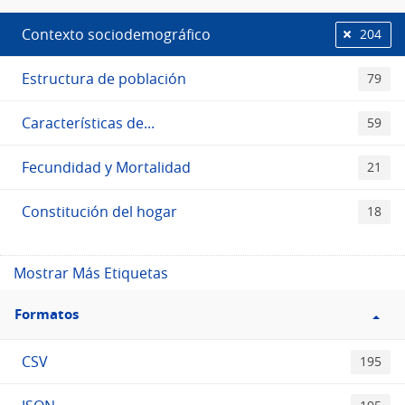
Etiquetas
Contexto sociodemográfico
204
Estructura de población
79
Características de...
59
Fecundidad y Mortalidad
21
Constitución del hogar
18
Mostrar Más Etiquetas
Filtro
Formatos
Formatos
CSV
195