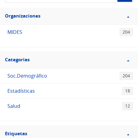
el
Filtro
Catálogo
Organizaciones
Organizaciones
MIDES
204
Filtro
Categorias
Categorias
Soc.Demográfico
204
Estadísticas
18
Salud
12
Filtro
Etiquetas