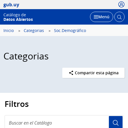
Usua
gub.uy
Catálogo de
Abrir
Desplegar
Menú
Datos Abiertos
busc
Inicio
Categorias
Soc.Demográfico
Categorias
Compartir esta página
Filtros
Buscar
en