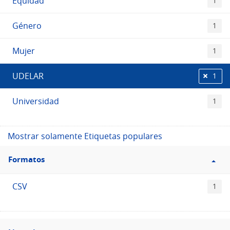
Equidad
1
Género
1
Mujer
1
UDELAR
1
Universidad
1
Mostrar solamente Etiquetas populares
Filtro
Formatos
Formatos
CSV
1
Filtro