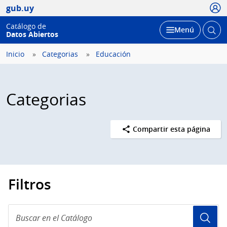
Usua
gub.uy
Catálogo de
Abrir
Desplegar
Menú
Datos Abiertos
busc
Inicio
Categorias
Educación
Categorias
Compartir esta página
Filtros
Buscar
en