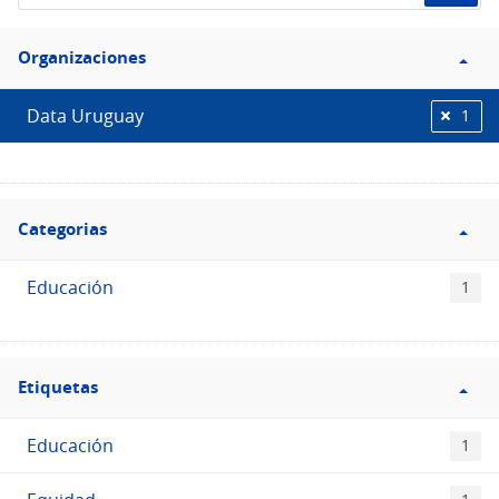
el
Filtro
Catálogo
Organizaciones
Organizaciones
Data Uruguay
1
Filtro
Categorias
Categorias
Educación
1
Filtro
Etiquetas
Etiquetas
Educación
1