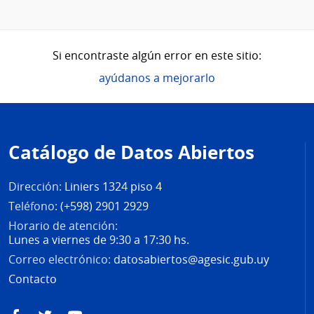
Si encontraste algún error en este sitio:
ayúdanos a mejorarlo
Pie
de
Catálogo de Datos Abiertos
página
Dirección:
Liniers 1324 piso 4
Teléfono:
(+598) 2901 2929
Horario de atención:
Lunes a viernes de 9:30 a 17:30 hs.
Correo electrónico:
datosabiertos@agesic.gub.uy
Contacto