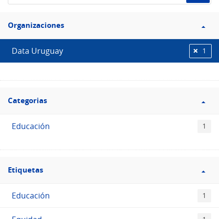
el
Filtro
Catálogo
Organizaciones
Organizaciones
Data Uruguay
1
Filtro
Categorias
Categorias
Educación
1
Filtro
Etiquetas
Etiquetas
Educación
1