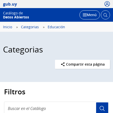
Usua
gub.uy
Catálogo de
Abrir
Desplegar
Menú
Datos Abiertos
busc
Inicio
Categorias
Educación
Categorias
Compartir esta página
Filtros
Buscar
en