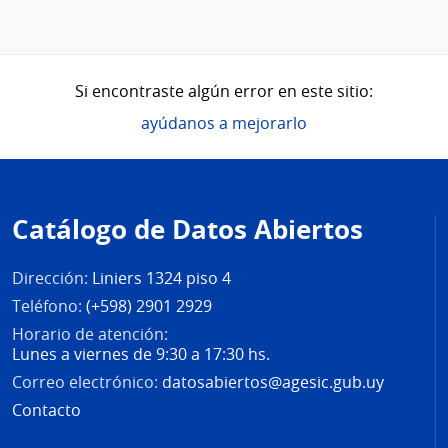
Si encontraste algún error en este sitio:
ayúdanos a mejorarlo
Pie
de
Catálogo de Datos Abiertos
página
Dirección:
Liniers 1324 piso 4
Teléfono:
(+598) 2901 2929
Horario de atención:
Lunes a viernes de 9:30 a 17:30 hs.
Correo electrónico:
datosabiertos@agesic.gub.uy
Contacto