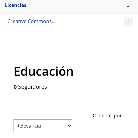
Filtro
Licencias
Licencias
Creative Commons...
1
Educación
0
Seguidores
Ordenar por