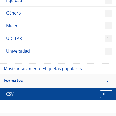
Equidad
1
Género
1
Mujer
1
UDELAR
1
Universidad
1
Mostrar solamente Etiquetas populares
Filtro
Formatos
Formatos
CSV
1